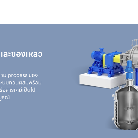
ีและของเหลว
ตาม process ของ
ือระบบกวนผสมพร้อม
ือสารเคมีเป็นไป
บูรณ์